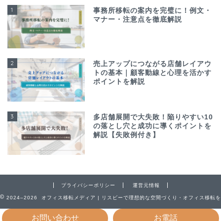
1
事務所移転の案内を完璧に！例文・
マナー・注意点を徹底解説
2
売上アップにつながる店舗レイアウ
トの基本｜顧客動線と心理を活かす
ポイントを解説
3
多店舗展開で大失敗！陥りやすい10
の落とし穴と成功に導くポイントを
解説【失敗例付き】
プライバシーポリシー
運営元情報
2024–2026 オフィス移転メディア | リスビーで理想的な空間づくり・オフィス移転を
お問い合わせ
お電話