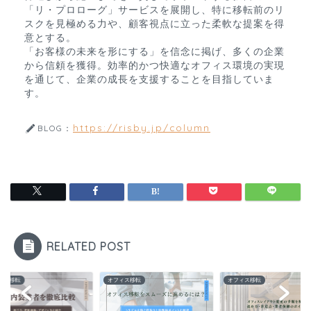
「リ・プロローグ」サービスを展開し、特に移転前のリ
スクを見極める力や、顧客視点に立った柔軟な提案を得
意とする。

「お客様の未来を形にする」を信念に掲げ、多くの企業
から信頼を獲得。効率的かつ快適なオフィス環境の実現
を通じて、企業の成長を支援することを目指していま
す。
https://risby.jp/column
BLOG：
RELATED POST
ィス移転
オフィス移転
オフィス移転