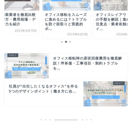
舗内装業者を徹底比較
オフィス移転をスムーズ
オフィスレイアウト
選び方・費用相場・デ
に進めるには？トラブル
の手順を解説｜進め
イン力を紹介
を防ぐ段取りと実践的
注意点・業者依頼の
ポ...
イ...
2025年4月15日
2025年6月5日
2026年6
オフィス移転時の原状回復費用を徹底解
説！坪単価・工事項目・契約トラブル
を...
社員が“出社したくなるオフィス”を作る
5つのデザインポイント｜働き方に合...